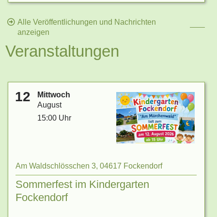
Alle Veröffentlichungen und Nachrichten
10.10.2024 Sachstand zur Schadstoffuntersuchung
anzeigen
der
Talsperre Windischleuba
Veranstaltungen
26.09.2024
Information der Bürgerinitiative
zur
Talsperre Windischleuba-Fockendorf
12
Mittwoch
August
15:00 Uhr
Am Waldschlösschen 3, 04617 Fockendorf
Sommerfest im Kindergarten
Fockendorf