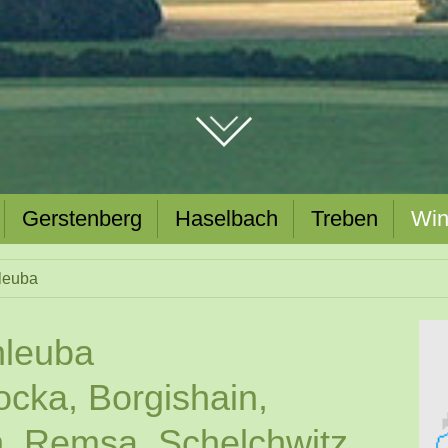
Gerstenberg
Haselbach
Treben
Win
leuba
hleuba
ocka, Borgishain,
, Remsa, Schelchwitz