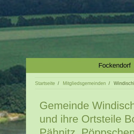
Fockendorf
Startseite
Mitgliedsgemeinden
Windisch
Gemeinde Windisc
und ihre Ortsteile B
Pähnitz, Pöppschen