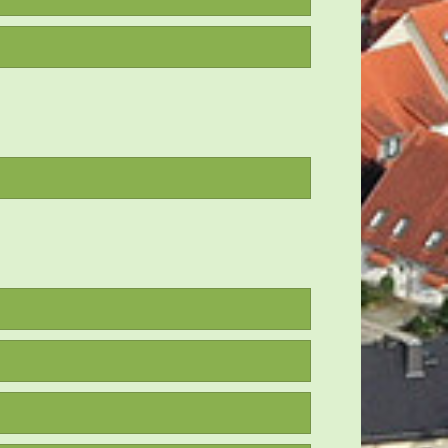
hleuba
er gleichzeitig per E-Mail senden.
ba.de
 Uhr
meinderat unverzüglich einzuberufen,
 Möglichkeit im Anschluss Fragen an
he Bekanntmachungen" veröffentlicht.