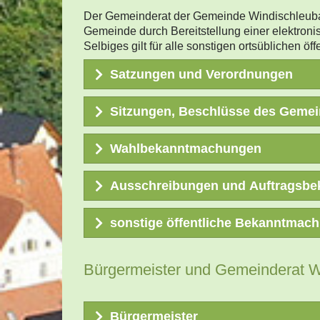
Lärmaktionsplan der Gemein
Feuerwehrsatzung
Der Gemeinderat der Gemeinde Windischleuba h
Gemeinde durch Bereitstellung einer elektron
Selbiges gilt für alle sonstigen ortsüblichen
Bebauungsplan Erholungspar
Feuerwehrgebührensatzung (w
Satzungen und Verordnungen
Bebauungsplan "Gründchen
Feuerwehrentschädigungssa
Sitzungen, Beschlüsse des Gemei
Festsetzung der Steuern d
Bebauungsplan "Fünfminutenw
Friedhofssatzung
Wahlbekanntmachungen
Beschlüsse
der öffentliche
Bebauungsplan "Fünfminutenw
Friedhofsgebührensatzung
Ausschreibungen und Auftragsb
Bebauungsplan "Fünfminuten
Hauptsatzung
sonstige öffentliche Bekanntmac
Bebauungsplan "Fünfminuten
Hundesteuersatzung
Wichtige
Information zum 
Bürgermeister und Gemeinderat W
in der "Siedlung am Schaftei
Bebauungsplan "Fünfminutenwe
Sondernutzungssatzung
Bürgermeister