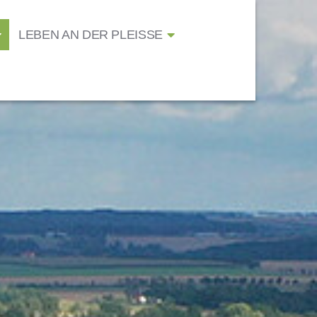
LEBEN AN DER PLEISSE
BÜRGERFUNK
HASELBACH
KITAS
GASTRONOMIE
ONLINE-VERWALTUNG
VERANSTALTUNGEN
ÜBERNACHTUNGEN
STELLENANGEBOTE